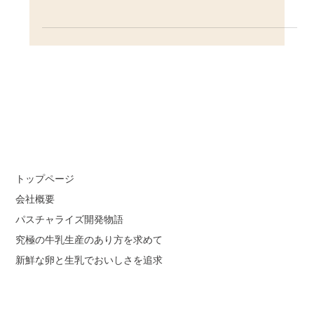
弊社のシンボル牧場である『日登牧場』では、山
地酪農によりブラウンスイス種の牛さんを育て、
その牛さんから搾乳したミルクで『ブラウンスイ
ス牛乳』『山地酪農牛乳』を生産しています。 山
地酪農では、牛さんを可能な限りストレスのない
環境で大切に育てています。大切に育てた乳牛が
役割を終えた後も、そのお肉をおいしく食べてい
ただくことで、最後まで誇り高く扱いたい。それ
が、私たち酪農に携わるものが牛さんの命に払え
る最大の敬意だと考えています。 今回、弊社が新
しく発売した3種類のコロッケは、“牛さんのいの
ちへの敬意”と“自然の恵みへの感謝”をかたちにし
たものです。余分な添加物を使用せず、素材本来
の味を大切に生かしながら、コロッケの衣はサク
トップページ
ッと香ばしく、中の具はとろっと深く優しい味わ
会社概要
いに仕上げました。ぜひご賞味ください。 ＜販売
パスチャライズ開発物語
ページ＞ https://kisuki-
究極の牛乳生産のあり方を求めて
milk.ocnk.net/page/croquette