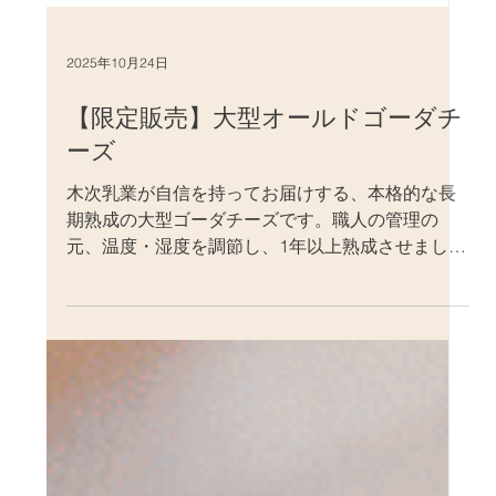
2025年10月24日
【限定販売】大型オールドゴーダチ
ーズ
木次乳業が自信を持ってお届けする、本格的な長
期熟成の大型ゴーダチーズです。職人の管理の
元、温度・湿度を調節し、1年以上熟成させまし
た。良質な生乳と、長期熟成が醸し出す、芳醇な
香りと濃厚な味が楽しめます。ワインとの相性も
良く最高のおつまみになること請け合いです。
数々の賞を受賞した木次乳業を代表するチーズを
お楽しみください。 https://kisuki-
milk.ocnk.net/product/120