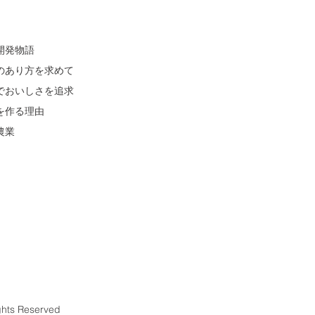
開発物語
のあり方を求めて
でおいしさを追求
を作る理由
農業
ghts Reserved