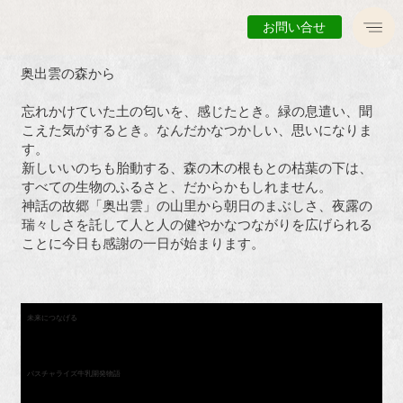
お問い合せ
奥出雲の森から
忘れかけていた土の匂いを、感じたとき。緑の息遣い、聞
こえた気がするとき。なんだかなつかしい、思いになりま
す。
新しいいのちも胎動する、森の木の根もとの枯葉の下は、
すべての生物のふるさと、だからかもしれません。
神話の故郷「奥出雲」の山里から朝日のまぶしさ、夜露の
瑞々しさを託して人と人の健やかなつながりを広げられる
ことに今日も感謝の一日が始まります。
未来につなげる
パスチャライズ牛乳開発物語