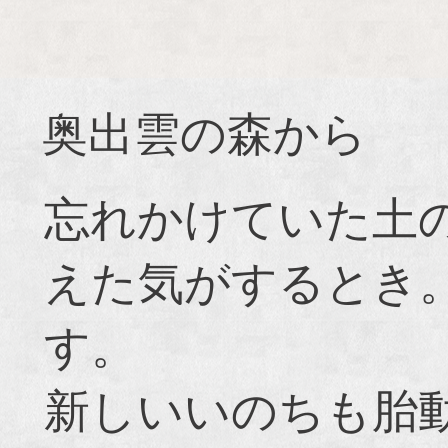
奥出雲の森から
忘れかけていた土
えた気がするとき
す。
新しいいのちも胎