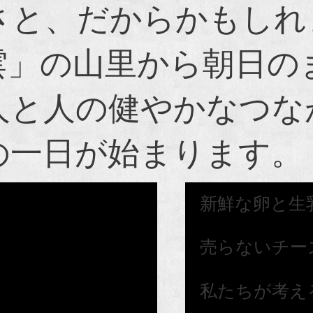
さと、だからかもしれ
雲」の山里から朝日の
人と人の健やかなつな
の一日が始まります。
新鮮な卵と生
売らないチー
私たちが考え