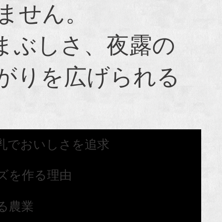
ません。
まぶしさ、夜露の
がりを広げられる
乳でおいしさを追求
ズを作る理由
る農業